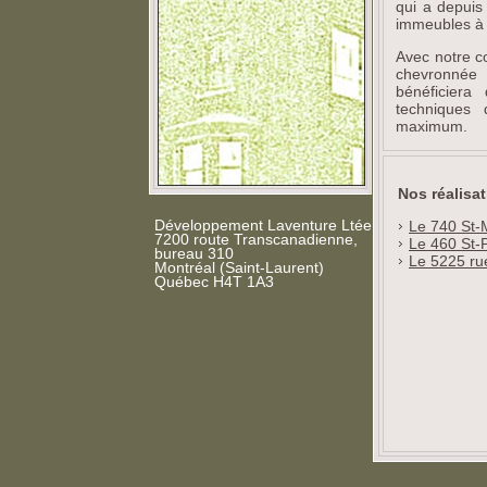
qui a depuis
immeubles à 
Avec notre c
chevronnée 
bénéficier
techniques d
maximum.
Nos réalisa
Développement Laventure Ltée
Le 740 St-
7200 route Transcanadienne,
Le 460 St-
bureau 310
Le 5225 rue
Montréal (Saint-Laurent)
Québec H4T 1A3